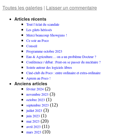
Toutes les galeries
|
Laisser un commentaire
Articles récents
Tout l’éclat du scandale
Les gilets hérissés
Merci beaucoup Showguns !
Ce soir au Poco
Conseil
Programme octobre 2023
Eau & Agriculture… on a un problème Docteur ?
Conférence / débat : Peut-on se passer du nucléaire ?
Soirée autour des logiciels libres
Ciné-club du Poco : entre ordinaire et extra-ordinaire
Aprem au Poco !
Anciens articles
(2)
février 2024
(3)
novembre 2023
(1)
octobre 2023
(12)
septembre 2023
(3)
juillet 2023
(1)
juin 2023
(20)
mai 2023
(11)
avril 2023
(10)
mars 2023