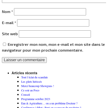
Nom
*
E-mail
*
Site web
Enregistrer mon nom, mon e-mail et mon site dans le
navigateur pour mon prochain commentaire.
Articles récents
Tout l’éclat du scandale
Les gilets hérissés
Merci beaucoup Showguns !
Ce soir au Poco
Conseil
Programme octobre 2023
Eau & Agriculture… on a un problème Docteur ?
Conférence / débat : Peut-on se passer du nucléaire ?