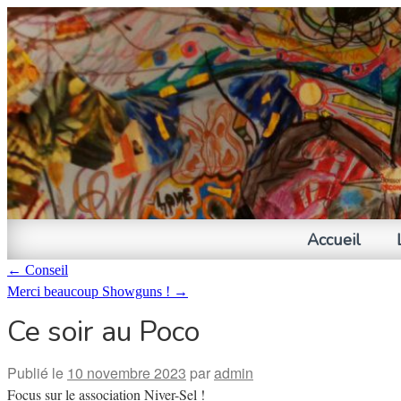
Accueil
←
Conseil
Merci beaucoup Showguns !
→
Ce soir au Poco
Publié le
10 novembre 2023
par
admin
Focus sur le association Niver-Sel !