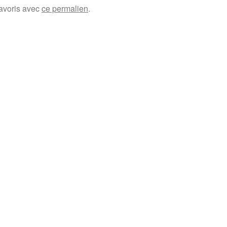
favoris avec
ce permalien
.