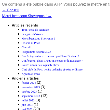
Ce contenu a été publié dans
AFP
. Vous pouvez le mettre en 
←
Conseil
Merci beaucoup Showguns !
→
Articles récents
Tout l’éclat du scandale
Les gilets hérissés
Merci beaucoup Showguns !
Ce soir au Poco
Conseil
Programme octobre 2023
Eau & Agriculture… on a un problème Docteur ?
Conférence / débat : Peut-on se passer du nucléaire ?
Soirée autour des logiciels libres
Ciné-club du Poco : entre ordinaire et extra-ordinaire
Aprem au Poco !
Anciens articles
(2)
février 2024
(3)
novembre 2023
(1)
octobre 2023
(12)
septembre 2023
(3)
juillet 2023
(1)
juin 2023
(20)
mai 2023