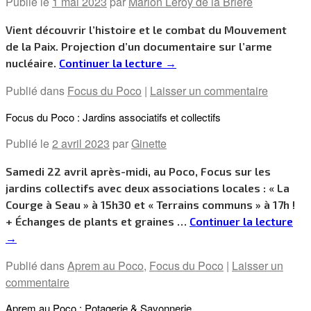
Publié le
1 mai 2023
par
Marion Leroy de la Brière
Vient découvrir l’histoire et le combat du Mouvement
de la Paix. Projection d’un documentaire sur l’arme
nucléaire.
Continuer la lecture
→
Publié dans
Focus du Poco
|
Laisser un commentaire
Focus du Poco : Jardins associatifs et collectifs
Publié le
2 avril 2023
par
Ginette
Samedi 22 avril après-midi, au Poco, Focus sur les
jardins collectifs avec deux associations locales : « La
Courge à Seau » à 15h30 et « Terrains communs » à 17h !
+ Échanges de plants et graines …
Continuer la lecture
→
Publié dans
Aprem au Poco
,
Focus du Poco
|
Laisser un
commentaire
Aprem au Poco : Potagerie & Savonnerie