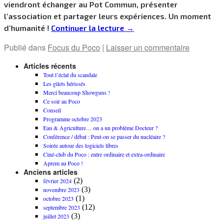
viendront échanger au Pot Commun, présenter
l’association et partager leurs expériences. Un moment
d’humanité !
Continuer la lecture
→
Publié dans
Focus du Poco
|
Laisser un commentaire
Articles récents
Tout l’éclat du scandale
Les gilets hérissés
Merci beaucoup Showguns !
Ce soir au Poco
Conseil
Programme octobre 2023
Eau & Agriculture… on a un problème Docteur ?
Conférence / débat : Peut-on se passer du nucléaire ?
Soirée autour des logiciels libres
Ciné-club du Poco : entre ordinaire et extra-ordinaire
Aprem au Poco !
Anciens articles
(2)
février 2024
(3)
novembre 2023
(1)
octobre 2023
(12)
septembre 2023
(3)
juillet 2023