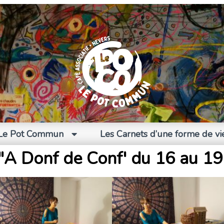
Le Pot Commun
Les Carnets d’une forme de vi
l "A Donf de Conf' du 16 au 