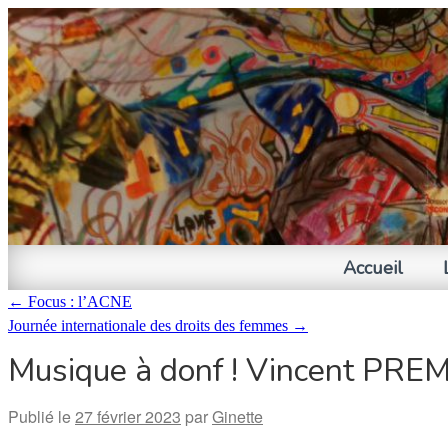
Accueil
←
Focus : l’ACNE
Journée internationale des droits des femmes
→
Musique à donf ! Vincent PREME
Publié le
27 février 2023
par
Ginette