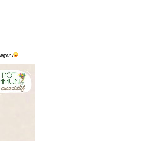
ager !