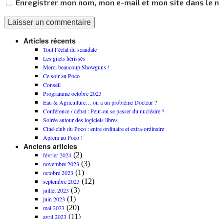
Enregistrer mon nom, mon e-mail et mon site dans le
Articles récents
Tout l’éclat du scandale
Les gilets hérissés
Merci beaucoup Showguns !
Ce soir au Poco
Conseil
Programme octobre 2023
Eau & Agriculture… on a un problème Docteur ?
Conférence / débat : Peut-on se passer du nucléaire ?
Soirée autour des logiciels libres
Ciné-club du Poco : entre ordinaire et extra-ordinaire
Aprem au Poco !
Anciens articles
(2)
février 2024
(3)
novembre 2023
(1)
octobre 2023
(12)
septembre 2023
(3)
juillet 2023
(1)
juin 2023
(20)
mai 2023
(11)
avril 2023