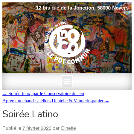
12 bis rue de la Jonction, 58000 Nevers
←
Soirée Jeux, par le Conservatoire du Jeu
Aprem au chaud : ateliers Dentelle & Vannerie-papier
→
Soirée Latino
Publié le
7 février 2023
par
Ginette