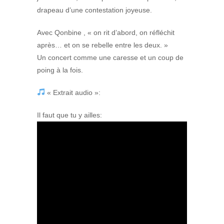
drapeau d’une contestation joyeuse.
Avec Qonbine , « on rit d’abord, on réfléchit
après… et on se rebelle entre les deux. »
Un concert comme une caresse et un coup de
poing à la fois.
« Extrait audio »:
Il faut que tu y ailles: