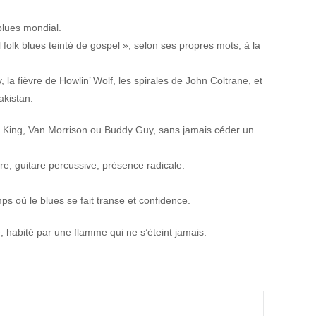
blues mondial.
ibal folk blues teinté de gospel », selon ses propres mots, à la
la fièvre de Howlin’ Wolf, les spirales de John Coltrane, et
akistan.
.B. King, Van Morrison ou Buddy Guy, sans jamais céder un
re, guitare percussive, présence radicale.
s où le blues se fait transe et confidence.
 habité par une flamme qui ne s’éteint jamais.