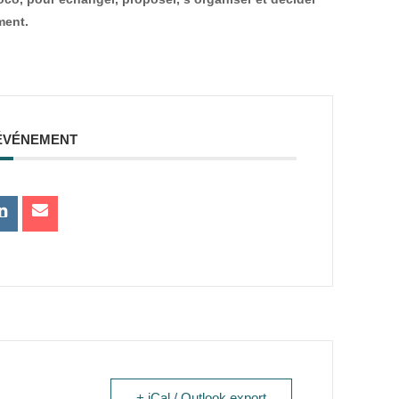
ment.
ÉVÉNEMENT
+ iCal / Outlook export