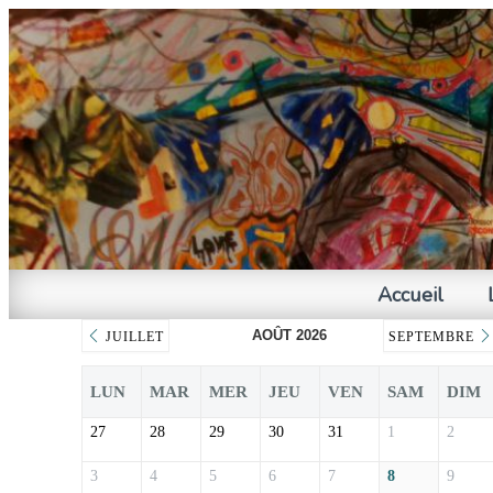
Accueil
AOÛT 2026
JUILLET
SEPTEMBRE
LUN
MAR
MER
JEU
VEN
SAM
DIM
27
28
29
30
31
1
2
3
4
5
6
7
8
9