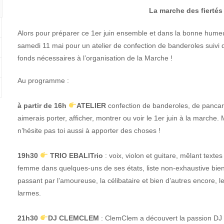
La marche des fiertés
Alors pour préparer ce 1er juin ensemble et dans la bonne humeur,
samedi 11 mai pour un atelier de confection de banderoles suivi d
fonds nécessaires à l’organisation de la Marche !
Au programme :
à partir de 16h
ATELIER
confection de banderoles, de pancart
aimerais porter, afficher, montrer ou voir le 1er juin à la marche.
n’hésite pas toi aussi à apporter des choses !
19h30
TRIO EBALITrio
: voix, violon et guitare, mêlant text
femme dans quelques-uns de ses états, liste non-exhaustive bien s
passant par l’amoureuse, la célibataire et bien d’autres encore, le 
larmes.
21h30
DJ CLEMCLEM
: ClemClem a découvert la passion DJ d