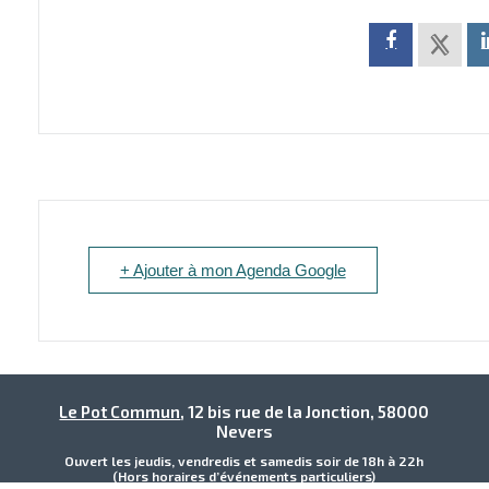
+ Ajouter à mon Agenda Google
Le Pot Commun
, 12 bis rue de la Jonction, 58000
Nevers
Ouvert les jeudis, vendredis et samedis soir de 18h à 22h
(Hors horaires d’événements particuliers)