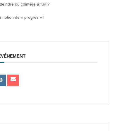
tteindre ou chimère à fuir ?
 notion de « progrès » !
ÉVÉNEMENT