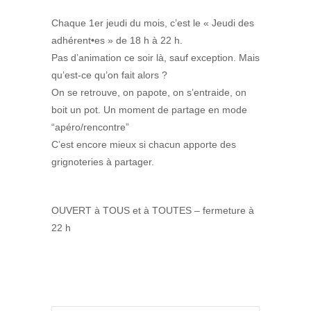
Chaque 1er jeudi du mois, c’est le « Jeudi des
adhérent•es » de 18 h à 22 h.
Pas d’animation ce soir là, sauf exception. Mais
qu’est-ce qu’on fait alors ?
On se retrouve, on papote, on s’entraide, on
boit un pot. Un moment de partage en mode
“apéro/rencontre”
C’est encore mieux si chacun apporte des
grignoteries à partager.
OUVERT à TOUS et à TOUTES – fermeture à
22 h