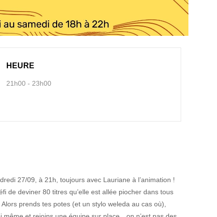
HEURE
21h00 - 23h00
edi 27/09, à 21h, toujours avec Lauriane à l’animation !
fi de deviner 80 titres qu’elle est allée piocher dans tous
 Alors prends tes potes (et un stylo weleda au cas où),
ec toi même et rejoins une équipe sur place…on n’est pas des