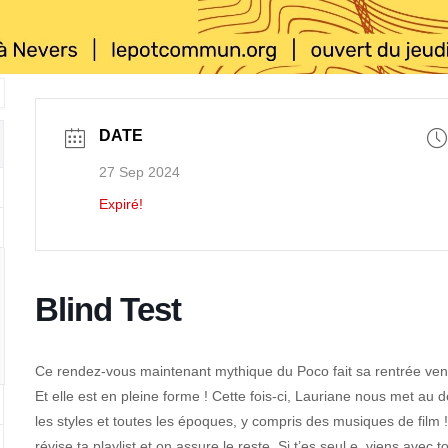
DATE
27 Sep 2024
Expiré!
Blind Test
Ce rendez-vous maintenant mythique du Poco fait sa rentrée vendr
Et elle est en pleine forme ! Cette fois-ci, Lauriane nous met au dé
les styles et toutes les époques, y compris des musiques de film !
révise ta playlist et on assure le reste. Si t’es seul.e, viens av